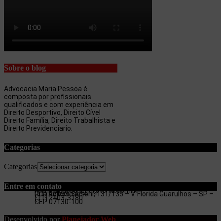
Sobre o blog
Advocacia Maria Pessoa é
composta por profissionais
qualificados e com experiência em
Direito Desportivo, Direito Cível
Direito Família, Direito Trabalhista e
Direito Previdenciario.
Categorias
Categorias
Entre em contato
maria.pessoa.lima@terra.com.br
Rua Antonio Artoni, 131/135 – V. Florida Guarulhos – SP –
(11) 97053-3654
(11) 2403-3180
CEP 07130-100
Desenvolvido por
Planejador Web