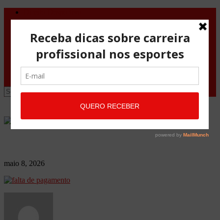
Direito Desportivo
Vistos de viagem
Doping
Orientações Gerais
Fale Conosco
Site
Advocacia Maria Pessoa
Advocacia Maria Pessoa Desportivo
maio 8, 2026