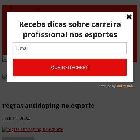
Direito Desportivo
Vistos de viagem
Doping
Orientações Gerais
Fale Conosco
Site
Advocacia Maria Pessoa
Advocacia Maria Pessoa Desportivo
regras antidoping no esporte
abril 11, 2024