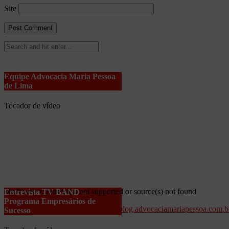
Site
Equipe Advocacia Maria Pessoa
de Lima
Tocador de vídeo
Media error: Format(s) not supported or source(s) not found
Entrevista TV BAND –
Programa Empresários de
Fazer download do arquivo: https://blog.advocaciamariapessoa.com
Sucesso