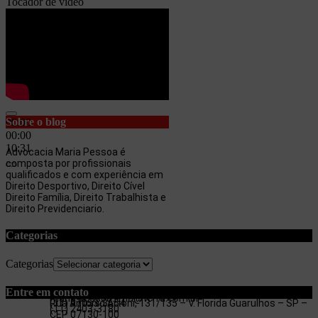
Tocador de vídeo
00:00
Sobre o blog
00:00
00:00
10:31
Advocacia Maria Pessoa é
composta por profissionais
qualificados e com experiência em
Direito Desportivo, Direito Cível
Direito Família, Direito Trabalhista e
Direito Previdenciario.
Categorias
Categorias
Entre em contato
maria.pessoa.lima@terra.com.br
Rua Antonio Artoni, 131/135 – V. Florida Guarulhos – SP –
(11) 97053-3654
(11) 2403-3180
CEP 07130-100