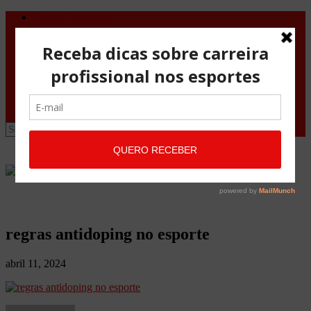
Direito Desportivo
Vistos de viagem
Doping
Orientações Gerais
Fale Conosco
Site
Advocacia Maria Pessoa
Advocacia Maria Pessoa Desportivo
regras antidoping no esporte
abril 11, 2024