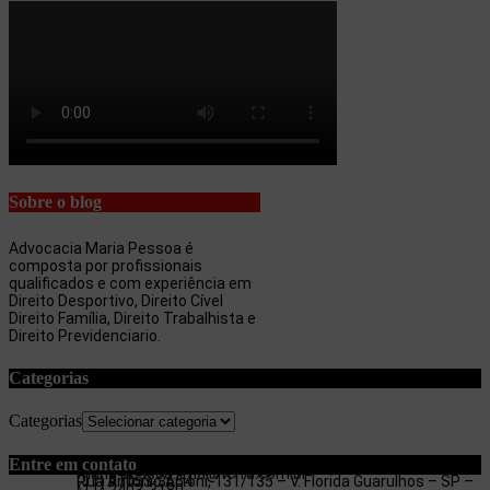
Sobre o blog
Advocacia Maria Pessoa é
composta por profissionais
qualificados e com experiência em
Direito Desportivo, Direito Cível
Direito Família, Direito Trabalhista e
Direito Previdenciario.
Categorias
Categorias
Entre em contato
maria.pessoa.lima@terra.com.br
Rua Antonio Artoni, 131/135 – V. Florida Guarulhos – SP –
(11) 97053-3654