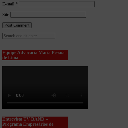
E-mail
*
Site
Equipe Advocacia Maria Pessoa
de Lima
Entrevista TV BAND –
Programa Empresários de