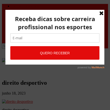
Direito Desportivo
Vistos de viagem
Doping
Orientações Gerais
Fale Conosco
Site
Advocacia Maria Pessoa
Advocacia Maria Pessoa Desportivo
direito desportivo
junho 18, 2023
direito desportivo