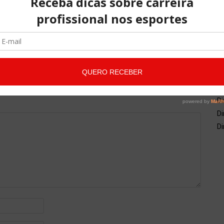
NO COMMENTS
A
co
qu
Di
Di
Di