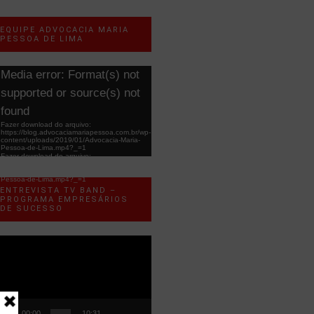
EQUIPE ADVOCACIA MARIA
PESSOA DE LIMA
ocador
Media error: Format(s) not
e
supported or source(s) not
ídeo
found
Fazer download do arquivo:
https://blog.advocaciamariapessoa.com.br/wp-
content/uploads/2019/01/Advocacia-Maria-
Pessoa-de-Lima.mp4?_=1
Fazer download do arquivo:
https://blog.advocaciamariapessoa.com.br/wp-
content/uploads/2019/01/Advocacia-Maria-
Pessoa-de-Lima.mp4?_=1
ENTREVISTA TV BAND –
PROGRAMA EMPRESÁRIOS
DE SUCESSO
ocador
e
ídeo
00:00
10:31