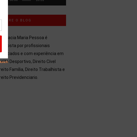
SOBRE O BLOG
dvocacia Maria Pessoa é
mposta por profissionais
alificados e com experiência em
reito Desportivo, Direito Cível
reito Família, Direito Trabalhista e
reito Previdenciario.