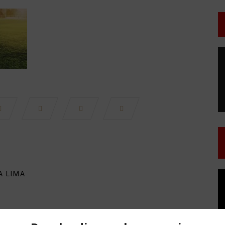
T
d
v
T
A LIMA
d
v