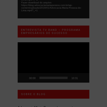
Fazer download do arquivo:
https://blog.advocaciamariapessoa.com.br/wp-
content/uploads/2019/01/Advocacia-Maria-Pessoa-de-
Lima.mp4?_=1
ENTREVISTA TV BAND – PROGRAMA
EMPRESÁRIOS DE SUCESSO
Tocador
de
vídeo
00:00
10:31
SOBRE O BLOG