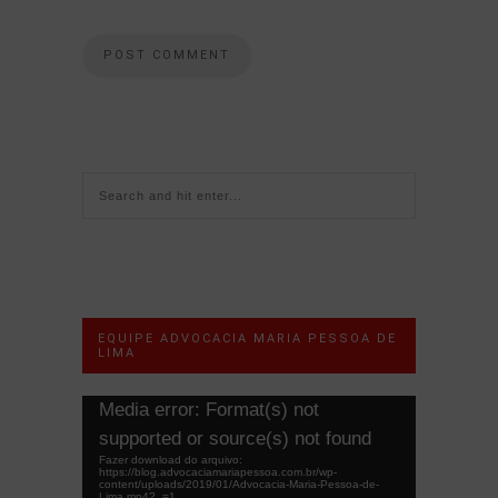
EQUIPE ADVOCACIA MARIA PESSOA DE
LIMA
Tocador
Media error: Format(s) not
de
supported or source(s) not found
vídeo
Fazer download do arquivo:
https://blog.advocaciamariapessoa.com.br/wp-
content/uploads/2019/01/Advocacia-Maria-Pessoa-de-
Lima.mp4?_=1