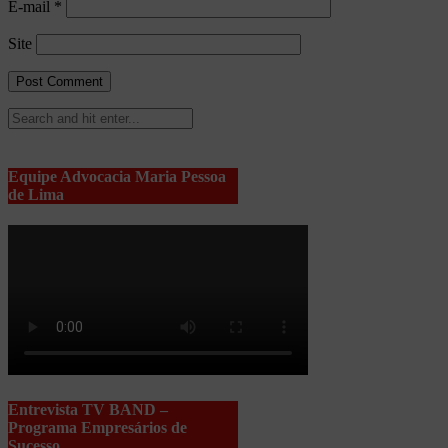
E-mail
*
Site
Equipe Advocacia Maria Pessoa
de Lima
Entrevista TV BAND –
Programa Empresários de
Sucesso