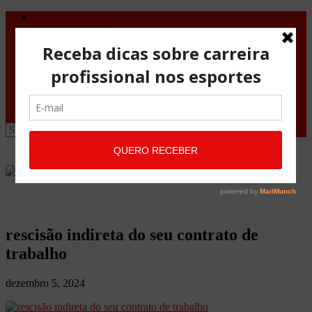
Direito Desportivo
Vistos de viagem
Doping
Orientações Gerais
Fale Conosco
Site
Advocacia Maria Pessoa
Advocacia Maria Pessoa Desportivo
rescisão indireta do seu contrato de
trabalho
dezembro 5, 2024