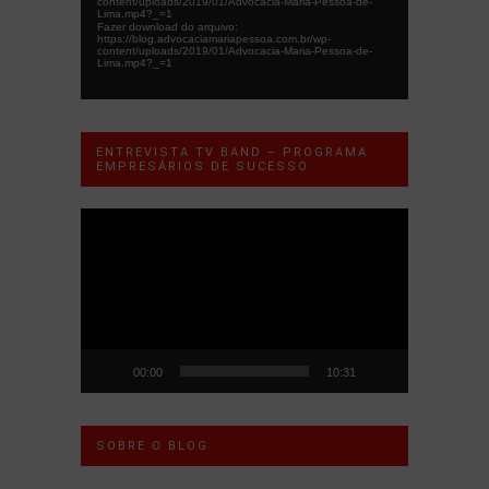
content/uploads/2019/01/Advocacia-Maria-Pessoa-de-
Lima.mp4?_=1
Fazer download do arquivo:
https://blog.advocaciamariapessoa.com.br/wp-
content/uploads/2019/01/Advocacia-Maria-Pessoa-de-
Lima.mp4?_=1
ENTREVISTA TV BAND – PROGRAMA
EMPRESÁRIOS DE SUCESSO
Tocador
de
vídeo
00:00
10:31
SOBRE O BLOG