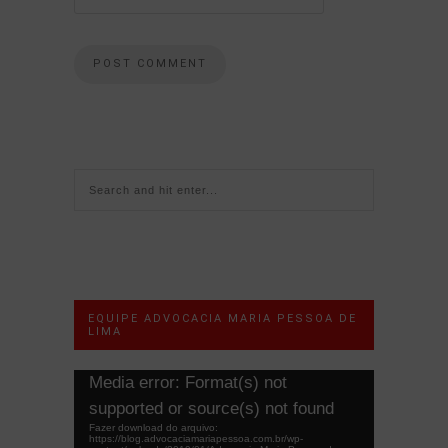
EQUIPE ADVOCACIA MARIA PESSOA DE
LIMA
Tocador
Media error: Format(s) not
de
supported or source(s) not found
vídeo
Fazer download do arquivo:
https://blog.advocaciamariapessoa.com.br/wp-