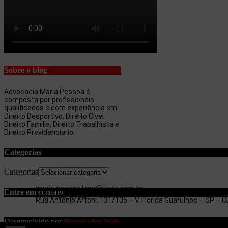
Sobre o blog
Advocacia Maria Pessoa é
composta por profissionais
qualificados e com experiência em
Direito Desportivo, Direito Cível
Direito Família, Direito Trabalhista e
Direito Previdenciario.
Categorias
Categorias
maria.pessoa.lima@terra.com.br
Entre em contato
(11) 97053-3654
(11) 2403-3180
Rua Antonio Artoni, 131/135 – V. Florida Guarulhos – SP –
Desenvolvido por
Planejador Web