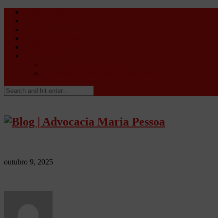
Direito Desportivo
Vistos de viagem
Doping
Orientações Gerais
Fale Conosco
Site
Advocacia Maria Pessoa
Advocacia Maria Pessoa Desportivo
outubro 9, 2025