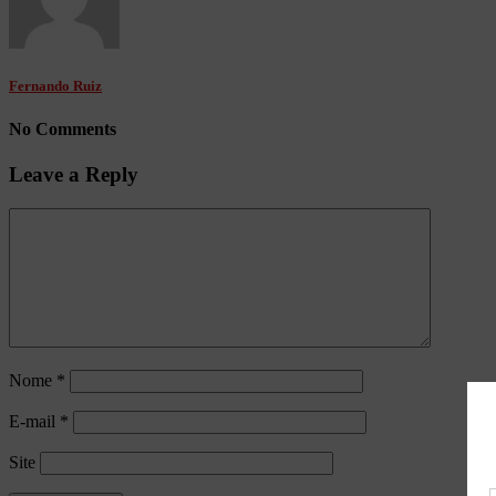
Fernando Ruiz
No Comments
Leave a Reply
Nome
*
E-mail
*
Site