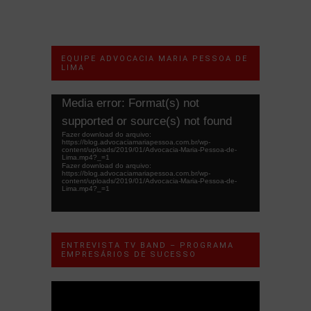
EQUIPE ADVOCACIA MARIA PESSOA DE
LIMA
Tocador
Media error: Format(s) not
de
supported or source(s) not found
vídeo
Fazer download do arquivo:
https://blog.advocaciamariapessoa.com.br/wp-
content/uploads/2019/01/Advocacia-Maria-Pessoa-de-
Lima.mp4?_=1
Fazer download do arquivo:
https://blog.advocaciamariapessoa.com.br/wp-
content/uploads/2019/01/Advocacia-Maria-Pessoa-de-
Lima.mp4?_=1
ENTREVISTA TV BAND – PROGRAMA
EMPRESÁRIOS DE SUCESSO
Tocador
de