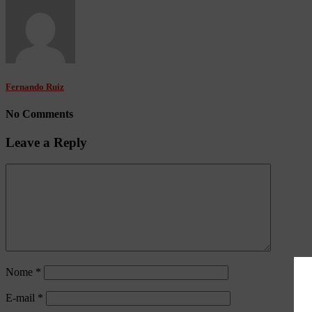
Fernando Ruiz
No Comments
Leave a Reply
Nome
*
E-mail
*