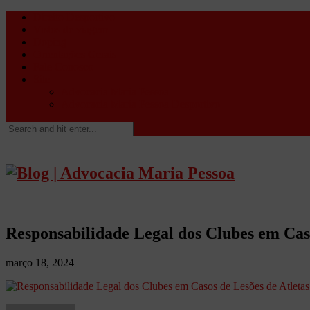
Direito Desportivo
Vistos de viagem
Doping
Orientações Gerais
Fale Conosco
Site
Advocacia Maria Pessoa
Advocacia Maria Pessoa Desportivo
Responsabilidade Legal dos Clubes em Caso
março 18, 2024