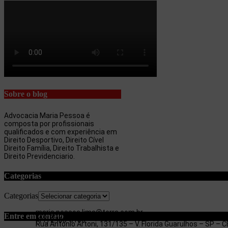
Sobre o blog
Advocacia Maria Pessoa é
composta por profissionais
qualificados e com experiência em
Direito Desportivo, Direito Cível
Direito Família, Direito Trabalhista e
Direito Previdenciario.
Categorias
Categorias
maria.pessoa.lima@terra.com.br
Entre em contato
(11) 97053-3654
(11) 2403-3180
Rua Antonio Artoni, 131/135 – V. Florida Guarulhos – SP –