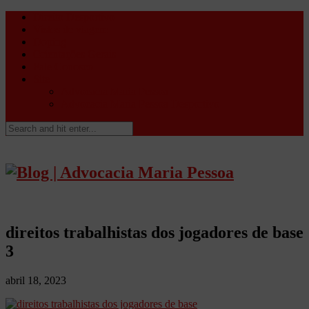
Direito Desportivo
Vistos de viagem
Doping
Orientações Gerais
Fale Conosco
Site
Advocacia Maria Pessoa
Advocacia Maria Pessoa Desportivo
direitos trabalhistas dos jogadores de base
3
abril 18, 2023