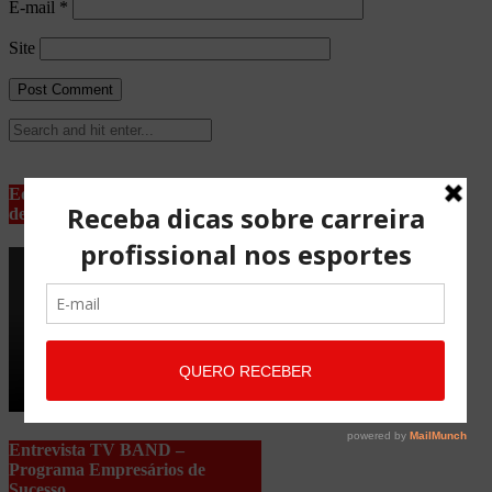
E-mail
*
Site
Equipe Advocacia Maria Pessoa
de Lima
Entrevista TV BAND –
Programa Empresários de
Sucesso