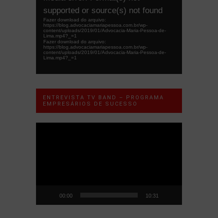
de
supported or source(s) not found
vídeo
Fazer download do arquivo:
https://blog.advocaciamariapessoa.com.br/wp-
content/uploads/2019/01/Advocacia-Maria-Pessoa-de-
Lima.mp4?_=1
Fazer download do arquivo:
https://blog.advocaciamariapessoa.com.br/wp-
content/uploads/2019/01/Advocacia-Maria-Pessoa-de-
Lima.mp4?_=1
ENTREVISTA TV BAND – PROGRAMA
EMPRESÁRIOS DE SUCESSO
Tocador
de
vídeo
00:00
10:31