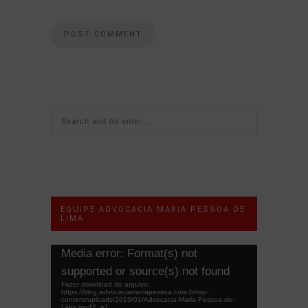
EQUIPE ADVOCACIA MARIA PESSOA DE
LIMA
Tocador
Media error: Format(s) not
de
supported or source(s) not found
vídeo
Fazer download do arquivo:
https://blog.advocaciamariapessoa.com.br/wp-
content/uploads/2019/01/Advocacia-Maria-Pessoa-de-
Lima.mp4?_=1