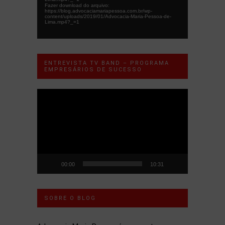
Fazer download do arquivo:
https://blog.advocaciamariapessoa.com.br/wp-
content/uploads/2019/01/Advocacia-Maria-Pessoa-de-
Lima.mp4?_=1
ENTREVISTA TV BAND – PROGRAMA
EMPRESÁRIOS DE SUCESSO
Tocador
de
vídeo
00:00
10:31
SOBRE O BLOG