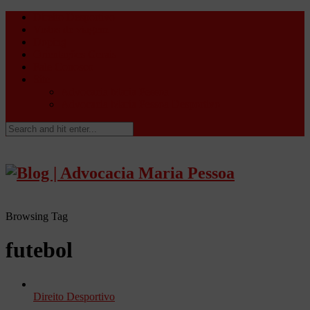
Direito Desportivo
Vistos de viagem
Doping
Orientações Gerais
Fale Conosco
Site
Advocacia Maria Pessoa
Advocacia Maria Pessoa Desportivo
Browsing Tag
futebol
Direito Desportivo