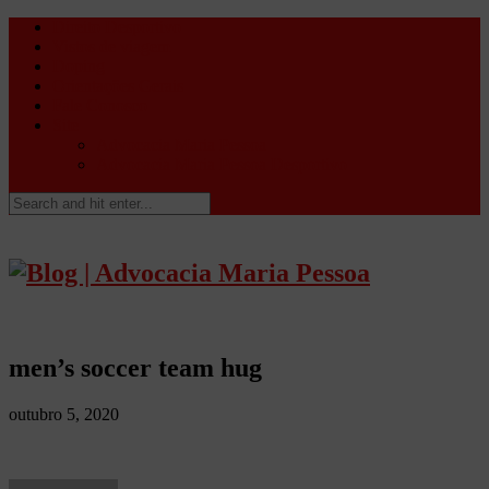
Direito Desportivo
Vistos de viagem
Doping
Orientações Gerais
Fale Conosco
Site
Advocacia Maria Pessoa
Advocacia Maria Pessoa Desportivo
men’s soccer team hug
outubro 5, 2020