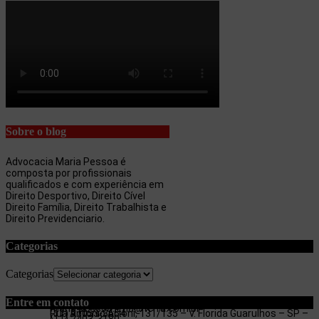
Sobre o blog
Advocacia Maria Pessoa é
composta por profissionais
qualificados e com experiência em
Direito Desportivo, Direito Cível
Direito Família, Direito Trabalhista e
Direito Previdenciario.
Categorias
Categorias
Entre em contato
maria.pessoa.lima@terra.com.br
Rua Antonio Artoni, 131/135 – V. Florida Guarulhos – SP –
(11) 97053-3654