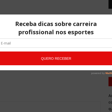
IZ
T
d
v
NO COMMENTS
A
co
qu