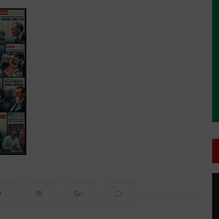
T
d
v