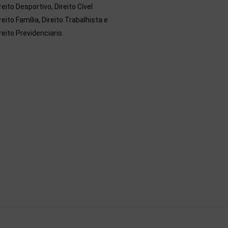
reito Desportivo, Direito Cível
reito Família, Direito Trabalhista e
reito Previdenciario.