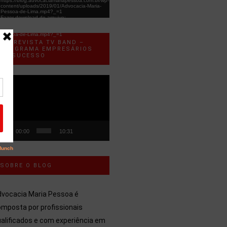
https://blog.advocaciamariapessoa.com.br/wp-
content/uploads/2019/01/Advocacia-Maria-
Pessoa-de-Lima.mp4?_=1
Fazer download do arquivo:
https://blog.advocaciamariapessoa.com.br/wp-
content/uploads/2019/01/Advocacia-Maria-
Pessoa-de-Lima.mp4?_=1
ENTREVISTA TV BAND –
PROGRAMA EMPRESÁRIOS
DE SUCESSO
ocador
e
ídeo
00:00
10:31
SOBRE O BLOG
dvocacia Maria Pessoa é
mposta por profissionais
alificados e com experiência em