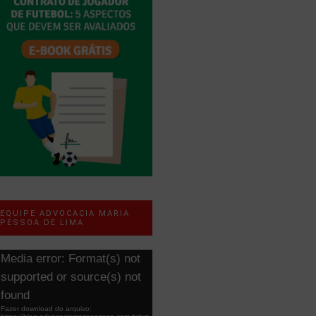
EQUIPE ADVOCACIA MARIA
PESSOA DE LIMA
ocador
Media error: Format(s) not
e
supported or source(s) not
ídeo
found
Fazer download do arquivo: