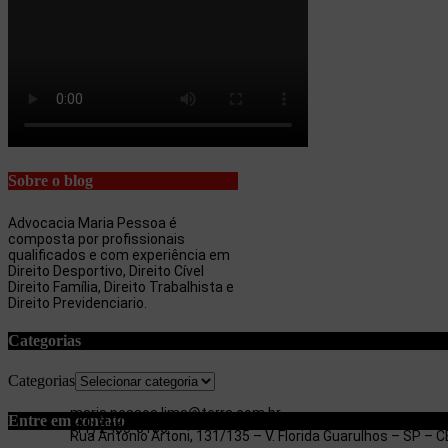
Sobre o blog
Advocacia Maria Pessoa é
composta por profissionais
qualificados e com experiência em
Direito Desportivo, Direito Cível
Direito Família, Direito Trabalhista e
Direito Previdenciario.
Categorias
Categorias
maria.pessoa.lima@terra.com.br
Entre em contato
(11) 97053-3654
(11) 2403-3180
Rua Antonio Artoni, 131/135 – V. Florida Guarulhos – SP –