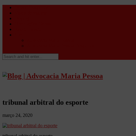
Direito Desportivo
Vistos de viagem
Doping
Orientações Gerais
Fale Conosco
Site
Advocacia Maria Pessoa
Advocacia Maria Pessoa Desportivo
tribunal arbitral do esporte
março 24, 2020
tribunal arbitral do esporte