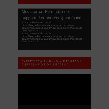
Tocador
Media error: Format(s) not
de
supported or source(s) not found
vídeo
Fazer download do arquivo:
https://blog.advocaciamariapessoa.com.br/wp-
content/uploads/2019/01/Advocacia-Maria-Pessoa-de-
Lima.mp4?_=1
Fazer download do arquivo:
https://blog.advocaciamariapessoa.com.br/wp-
content/uploads/2019/01/Advocacia-Maria-Pessoa-de-
Lima.mp4?_=1
ENTREVISTA TV BAND – PROGRAMA
EMPRESÁRIOS DE SUCESSO
Tocador
de
vídeo