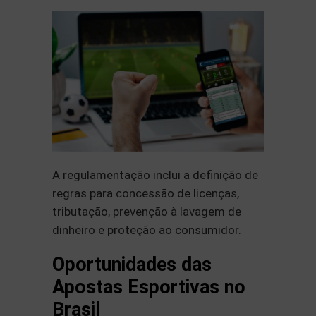
A regulamentação inclui a definição de
regras para concessão de licenças,
tributação, prevenção à lavagem de
dinheiro e proteção ao consumidor.
Oportunidades das
Apostas Esportivas no
Brasil