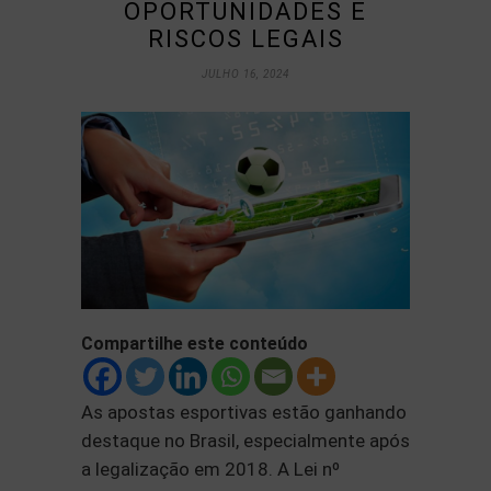
OPORTUNIDADES E
RISCOS LEGAIS
JULHO 16, 2024
Compartilhe este conteúdo
As apostas esportivas estão ganhando
destaque no Brasil, especialmente após
a legalização em 2018. A Lei nº