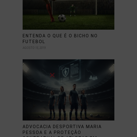
ENTENDA O QUE É O BICHO NO
FUTEBOL
AGOSTO 15, 2019
ADVOCACIA DESPORTIVA MARIA
PESSOA E A PROTEÇÃO