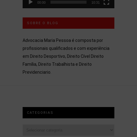
00:00
10:31
SOBRE O BLOG
Advocacia Maria Pessoa é composta por
profissionais qualificados e com experiência
em Direito Desportivo, Direito Cível Direito
Família, Direito Trabalhista e Direito
Previdenciario.
CATEGORIAS
Categorias