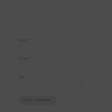
Nome
*
E-mail
*
Site