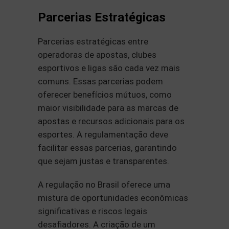
Parcerias Estratégicas
Parcerias estratégicas entre
operadoras de apostas, clubes
esportivos e ligas são cada vez mais
comuns. Essas parcerias podem
oferecer benefícios mútuos, como
maior visibilidade para as marcas de
apostas e recursos adicionais para os
esportes. A regulamentação deve
facilitar essas parcerias, garantindo
que sejam justas e transparentes.
A regulação no Brasil oferece uma
mistura de oportunidades econômicas
significativas e riscos legais
desafiadores. A criação de um