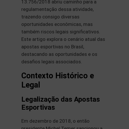
13.756/2018 abriu caminho para a
regulamentação dessa atividade,
trazendo consigo diversas
oportunidades econômicas, mas
também riscos legais significativos.
Este artigo explora o cenário atual das
apostas esportivas no Brasil,
destacando as oportunidades e os
desafios legais associados.
Contexto Histórico e
Legal
Legalização das Apostas
Esportivas
Em dezembro de 2018, o então
presidente Michel Temer sancionou a