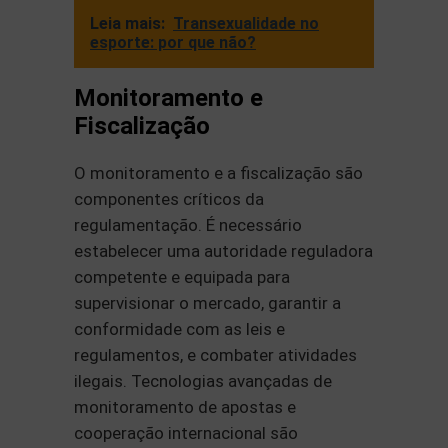
Leia mais:
Transexualidade no
esporte: por que não?
Monitoramento e
Fiscalização
O monitoramento e a fiscalização são
componentes críticos da
regulamentação. É necessário
estabelecer uma autoridade reguladora
competente e equipada para
supervisionar o mercado, garantir a
conformidade com as leis e
regulamentos, e combater atividades
ilegais. Tecnologias avançadas de
monitoramento de apostas e
cooperação internacional são