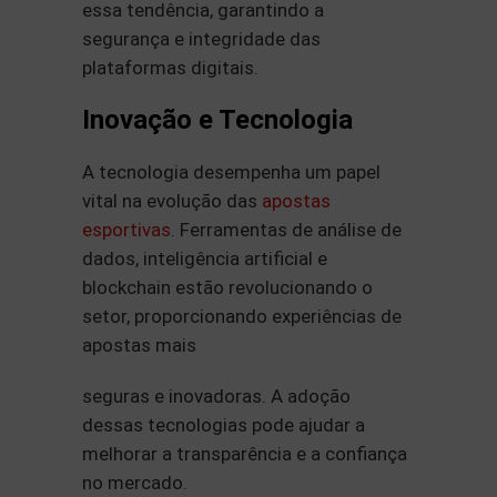
essa tendência, garantindo a
segurança e integridade das
plataformas digitais.
Inovação e Tecnologia
A tecnologia desempenha um papel
vital na evolução das
apostas
esportivas
. Ferramentas de análise de
dados, inteligência artificial e
blockchain estão revolucionando o
setor, proporcionando experiências de
apostas mais
seguras e inovadoras. A adoção
dessas tecnologias pode ajudar a
melhorar a transparência e a confiança
no mercado.