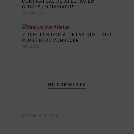
CONTRATUAL DE ATLETAS EM
CLUBES ENDIVIDADOS
JANEIRO 11, 2026
7 DIREITOS DOS ATLETAS QUE TODO
CLUBE DEVE CONHECER
ABRIL 2, 2025
NO COMMENTS
LEAVE A REPLY