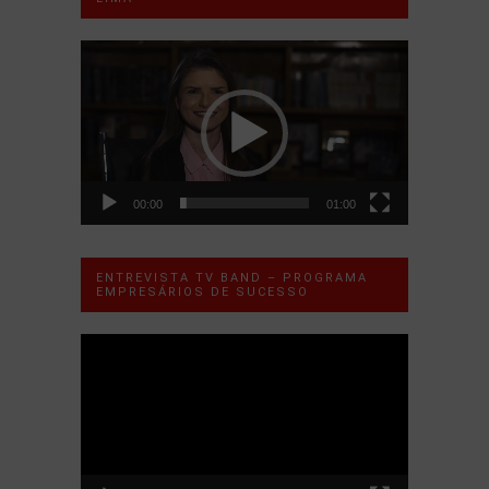
Tocador
de
vídeo
00:00
01:00
ENTREVISTA TV BAND – PROGRAMA
EMPRESÁRIOS DE SUCESSO
Tocador
de
vídeo