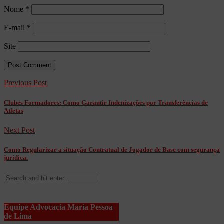
Nome
*
E-mail
*
Site
Previous Post
Clubes Formadores: Como Garantir Indenizações por Transferências de
Atletas
Next Post
Como Regularizar a situação Contratual de Jogador de Base com segurança
jurídica.
Equipe Advocacia Maria Pessoa
de Lima