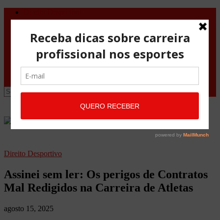
Direito Desportivo
Vistos de viagem
Doping
Orientações Gerais
Fale Conosco
Site
Advocacia Maria Pessoa
Advocacia Maria Pessoa Desportivo
Direito Desportivo
Assinei sem ler: Os perigos de Contratos
Mal Redigidos na Carreira de Atletas
agosto 15, 2025