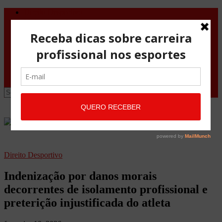
Direito Desportivo
Vistos de viagem
Doping
Orientações Gerais
Fale Conosco
Site
Advocacia Maria Pessoa
Advocacia Maria Pessoa Desportivo
Direito Desportivo
Indenização por danos morais
decorrentes de isolamento profissional e
preterição injustificada do atleta