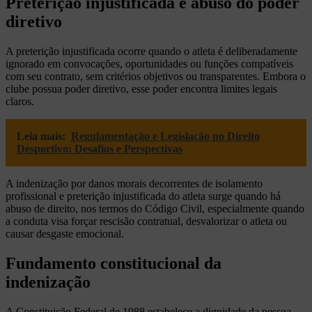
Preterição injustificada e abuso do poder
diretivo
A preterição injustificada ocorre quando o atleta é deliberadamente
ignorado em convocações, oportunidades ou funções compatíveis
com seu contrato, sem critérios objetivos ou transparentes. Embora o
clube possua poder diretivo, esse poder encontra limites legais
claros.
Leia mais:
Regulamentação e Legislação no Direito
Desportivo: Desafios e Perspectivas
A indenização por danos morais decorrentes de isolamento
profissional e preterição injustificada do atleta surge quando há
abuso de direito, nos termos do Código Civil, especialmente quando
a conduta visa forçar rescisão contratual, desvalorizar o atleta ou
causar desgaste emocional.
Fundamento constitucional da
indenização
A Constituição Federal de 1988 estabelece a dignidade da pessoa