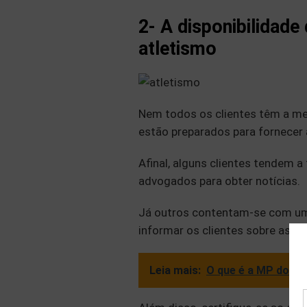
2- A disponibilidade
atletismo
Nem todos os clientes têm a me
estão preparados para fornecer 
Afinal, alguns clientes tendem 
advogados para obter notícias.
Já outros contentam-se com um
informar os clientes sobre as n
Leia mais:
O que é a MP do m