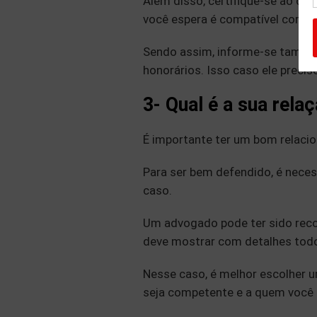
Além disso, certifique-se ao conf
você espera é compatível com a
Sendo assim, informe-se também
honorários. Isso caso ele preci
3- Qual é a sua rel
É importante ter um bom relac
Para ser bem defendido, é neces
caso.
Um advogado pode ter sido rec
deve mostrar com detalhes todo
Nesse caso, é melhor escolher
seja competente e a quem você p