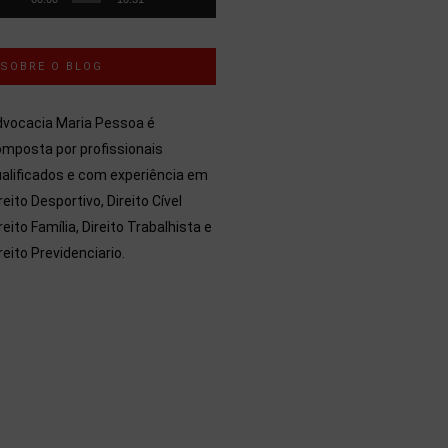
SOBRE O BLOG
dvocacia Maria Pessoa é
mposta por profissionais
alificados e com experiência em
reito Desportivo, Direito Cível
reito Família, Direito Trabalhista e
reito Previdenciario.