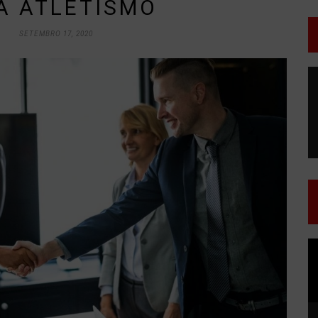
A ATLETISMO
SETEMBRO 17, 2020
T
d
v
T
d
v