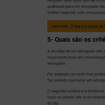
Ninguém quer esse tipo de infor
qualidade para um advogado des
melhor negociar com uma pesso
Leia mais:
O que é a janela de
5- Quais são os crit
A escolha de um advogado não de
importante levar em consideração
advogado.
Por exemplo, se você tiver prob
faz sentido contratar um advog
O segundo critério é a distânci
caso na cidade, não é recomend
do Sul.