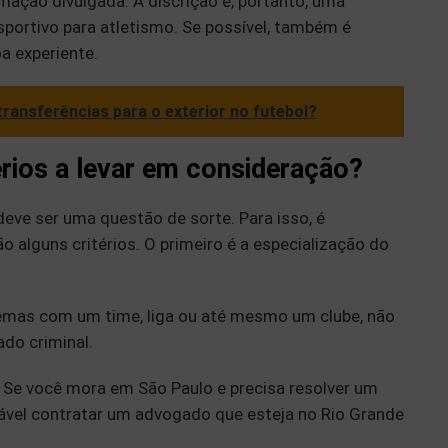
mação divulgada. A discrição é, portanto, uma
portivo para atletismo. Se possível, também é
a experiente.
 transferências para o exterior no futebol?
érios a levar em consideração?
ve ser uma questão de sorte. Para isso, é
 alguns critérios. O primeiro é a especialização do
lemas com um time, liga ou até mesmo um clube, não
ado criminal.
a. Se você mora em São Paulo e precisa resolver um
ável contratar um advogado que esteja no Rio Grande