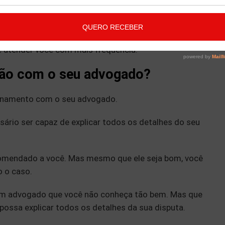
iar seu caso, de que o nível de disponibilidade que
 forma como seu advogado trabalha.
 com o advogado se há diferenças no valor dos
se atender você com mais frequência.
ação com o seu advogado?
ionamento com o seu advogado.
sário ser capaz de explicar todos os detalhes do seu
omendado a você. Mas mesmo que ele seja bom, você
 o caso.
 um advogado que você não conheça tão bem. Mas que
ossa explicar todos os detalhes da sua disputa.