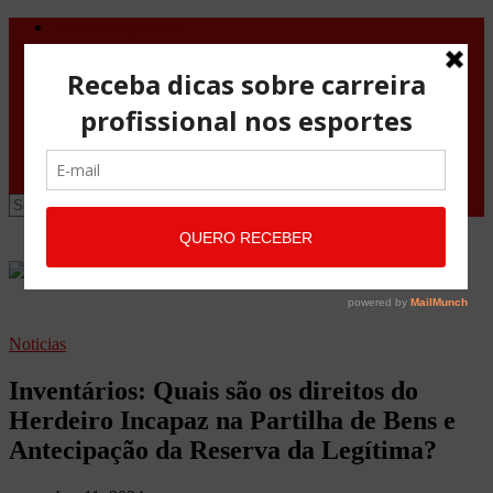
Direito Desportivo
Vistos de viagem
Doping
Orientações Gerais
Fale Conosco
Site
Advocacia Maria Pessoa
Advocacia Maria Pessoa Desportivo
Noticias
Inventários: Quais são os direitos do
Herdeiro Incapaz na Partilha de Bens e
Antecipação da Reserva da Legítima?