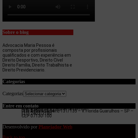
Sobre o blog
Advocacia Maria Pessoa é
composta por profissionais
qualificados e com experiência em
Direito Desportivo, Direito Cível
Direito Família, Direito Trabalhista e
Direito Previdenciario.
Categorias
Categorias
Entre em contato
maria.pessoa.lima@terra.com.br
Rua Antonio Artoni, 131/135 – V. Florida Guarulhos – SP –
(11) 97053-3654
(11) 2403-3180
CEP 07130-100
Desenvolvido por
Planejador Web
Back to top