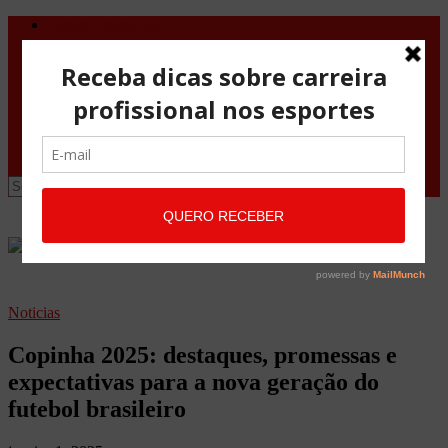
Direito Desportivo
Vistos de viagem
Doping
Orientações Gerais
Fale Conosco
Site
Advocacia Maria Pessoa
Advocacia Maria Pessoa Desportivo
Noticias
Copinha 2025: destaques, promessas e
expectativas para a nova geração do
futebol brasileiro