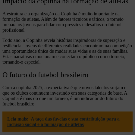
Impacto da copinha na formação de atletas
A estrutura e a organização da Copinha é muito importante na
formação de atletas. Além de fatores técnicos e táticos, o torneio
prepara os jovens para lidar com pressões e desafios do futebol
profissional.
Todo ano, a Copinha revela histórias inspiradoras de superação e
resiliência. Jovens de diferentes realidades encontram na competição
uma oportunidade única de mudar suas vidas e as de suas famílias.
Estas narrativas emocionam e conectam o público com o torneio,
tornando-o especial.
O futuro do futebol brasileiro
Com a copinha 2025, a expectativa é que novos talentos surjam e
que os clubes continuem investindo em suas categorias de base. A
Copinha é mais do que um torneio, é um indicador do futuro do
futebol brasileiro.
Leia mais:
A taça das favelas e sua contribuição para a
inclusão social e a formação de atletas