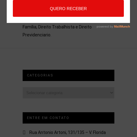
Advocacia Maria Pessoa é composta por
profissionais qualificados e com experiência
em Direito Desportivo, Direito Cível Direito
Família, Direito Trabalhista e Direito
Previdenciario.
CATEGORIAS
Categorias
ENTRE EM CONTATO
Rua Antonio Artoni, 131/135 – V. Florida