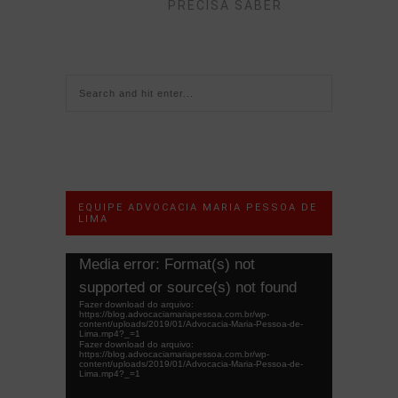
PRECISA SABER
EQUIPE ADVOCACIA MARIA PESSOA DE
LIMA
Tocador
Media error: Format(s) not
de
supported or source(s) not found
vídeo
Fazer download do arquivo:
https://blog.advocaciamariapessoa.com.br/wp-
content/uploads/2019/01/Advocacia-Maria-Pessoa-de-
Lima.mp4?_=1
Fazer download do arquivo:
https://blog.advocaciamariapessoa.com.br/wp-
content/uploads/2019/01/Advocacia-Maria-Pessoa-de-
Lima.mp4?_=1