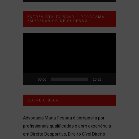
ENTREVISTA TV BAND – PROGRAMA
EMPRESÁRIOS DE SUCESSO
Tocador
de
vídeo
00:00
10:31
SOBRE O BLOG
Advocacia Maria Pessoa é composta por
profissionais qualificados e com experiência
em Direito Desportivo, Direito Cível Direito