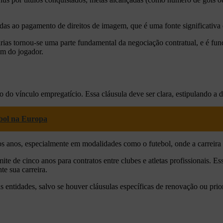
s ao pagamento de direitos de imagem, que é uma fonte significativa de
ias tornou-se uma parte fundamental da negociação contratual, e é fun
em do jogador.
ão do vínculo empregatício. Essa cláusula deve ser clara, estipulando a d
ebol na Europa
os anos, especialmente em modalidades como o futebol, onde a carreira 
te de cinco anos para contratos entre clubes e atletas profissionais. Ess
te sua carreira.
as entidades, salvo se houver cláusulas específicas de renovação ou prio