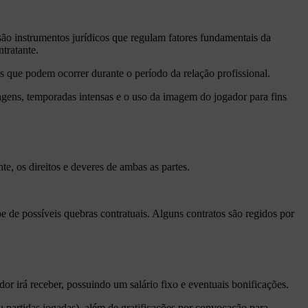
são instrumentos jurídicos que regulam fatores fundamentais da
ntratante.
es que podem ocorrer durante o período da relação profissional.
iagens, temporadas intensas e o uso da imagem do jogador para fins
te, os direitos e deveres de ambas as partes.
be de possíveis quebras contratuais. Alguns contratos são regidos por
or irá receber, possuindo um salário fixo e eventuais bonificações.
artidas jogadas), além de gratificações por convocação para