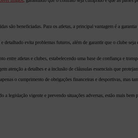
olver litígios
, garantindo que o contrato seja cumprido e que as parte
das são beneficiadas. Para os atletas, a principal vantagem é a garanti
ro e detalhado evita problemas futuros, além de garantir que o clube se
 entre atletas e clubes, estabelecendo uma base de confiança e transp
em atenção a detalhes e a inclusão de cláusulas essenciais que protejam
apenas o cumprimento de obrigações financeiras e desportivas, mas ta
do a legislação vigente e prevendo situações adversas, estão mais bem p