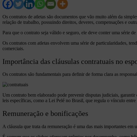
Os contratos de atletas são documentos que vão muito além da simples
relação de trabalho, possuindo direitos, deveres, compensações e outra
Para que o contrato seja válido e seguro, ele deve conter uma série d
Os contratos com atletas envolvem uma série de particularidades, tend
comerciais.
Importância das cláusulas contratuais no esp
Os contratos são fundamentais para definir de forma clara as responsab
Um contrato bem elaborado pode prevenir disputas judiciais, garantir q
leis específicas, como a Lei Pelé no Brasil, que regula o vínculo entre 
Remuneração e bonificações
A cláusula que trata da remuneração é uma das mais importantes em um 
É comum que os clubes ofereçam prêmios por desempenho, como bônus 