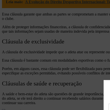
Leia mais:
A Evolução do Direito Desportivo Internacional: T
Essa cláusula garante que ambas as partes se comprometam a manter cer
o clube.
Além de proteger informações financeiras, a cláusula de confidencial
que tais informações sejam usadas de maneira indevida pela imprensa 
Cláusula de exclusividade
A cláusula de exclusividade impede que o atleta atue ou represente ou
Essa cláusula é bastante comum em modalidades esportivas como o fute
Porém, em alguns casos, essa cláusula pode ser flexibilizada para perm
especifique as exceções permitidas, evitando possíveis conflitos de int
Cláusulas de saúde e recuperação
A saúde e bem-estar do atleta são questões de grande importância, e o
do atleta, se ele terá direito a continuar recebendo salários durante 
continuar sua carreira.