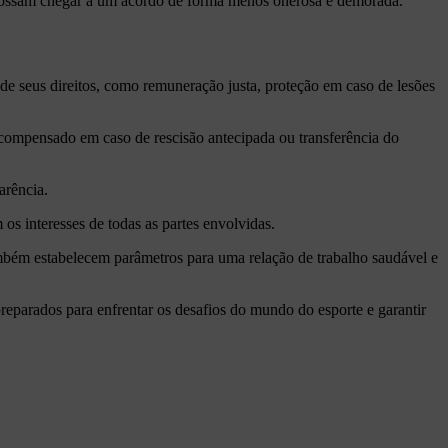
s possam chegar a um acordo de forma menos onerosa e demorada.
a de seus direitos, como remuneração justa, proteção em caso de lesões
ja compensado em caso de rescisão antecipada ou transferência do
arência.
 os interesses de todas as partes envolvidas.
mbém estabelecem parâmetros para uma relação de trabalho saudável e
reparados para enfrentar os desafios do mundo do esporte e garantir