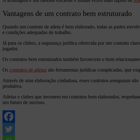
A arbitragem é um método eficiente e muitas vezes mais rápido de
res
Vantagens de um contrato bem estruturado
Quando um contrato de atleta é bem elaborado, todas as partes envolvi
e condições adequadas de trabalho.
Já para os clubes, a segurança jurídica oferecida por um contrato cla
jogador.
Os contratos bem estruturados também favorecem o bom relacionamento
Os
contratos de atletas
são ferramentas jurídicas complicadas, que exig
Através de uma elaboração cuidadosa, esses contratos asseguram não 
produtiva.
Atletas e clubes que investem em contratos bem elaborados, respeitan
um futuro de sucesso.