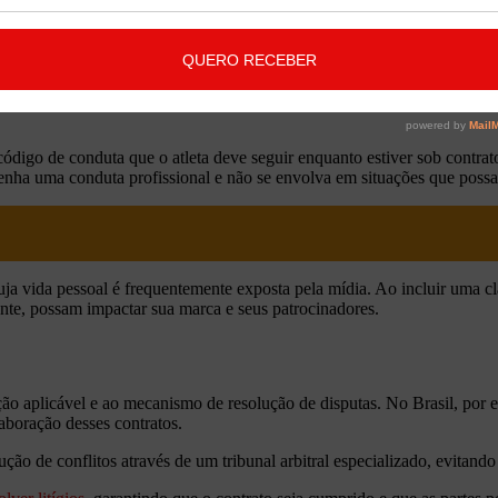
ube a fornecer ao atleta acesso a serviços médicos de qualidade, como 
a e minimizar o impacto das lesões ao longo da carreira.
código de conduta que o atleta deve seguir enquanto estiver sob contrat
nha uma conduta profissional e não se envolva em situações que poss
 cuja vida pessoal é frequentemente exposta pela mídia. Ao incluir uma 
nte, possam impactar sua marca e seus patrocinadores.
ção aplicável e ao mecanismo de resolução de disputas. No Brasil, por e
aboração desses contratos.
ção de conflitos através de um tribunal arbitral especializado, evitand