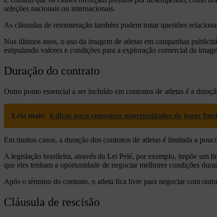
seleções nacionais ou internacionais.
As cláusulas de remuneração também podem tratar questões relacionada
Nos últimos anos, o uso da imagem de atletas em campanhas publicitár
estipulando valores e condições para a exploração comercial da imag
Duração do contrato
Outro ponto essencial a ser incluído em contratos de atletas é a duraç
Leia mais:
6 dicas para conseguir oportunidades de jogar fut
Em muitos casos, a duração dos contratos de atletas é limitada a pouc
A legislação brasileira, através da Lei Pelé, por exemplo, impõe um limi
que eles tenham a oportunidade de negociar melhores condições duran
Após o término do contrato, o atleta fica livre para negociar com outr
Cláusula de rescisão