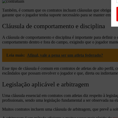
Também, é comum que os contratos incluam cláusulas que obriguem o cl
garante que o jogador tenha suporte necessário para se manter em form
Cláusula de comportamento e disciplina
A cláusula de comportamento e disciplina é importante para definir o 
comportamento dentro e fora do campo, exigindo que o jogador mante
Leia mais:
Afinal, vale a pena ser um atleta federado?
Esse tipo de cláusula é comum em contratos de atletas de alto perfil,
escândalos que possam envolver o jogador e que, direta ou indiretame
Legislação aplicável e arbitragem
Uma cláusula essencial em contratos com atletas diz respeito à legisla
profissionais, sendo uma legislação fundamental a ser observada na el
Muitos contratos incluem uma cláusula de arbitragem, que prevê a solu