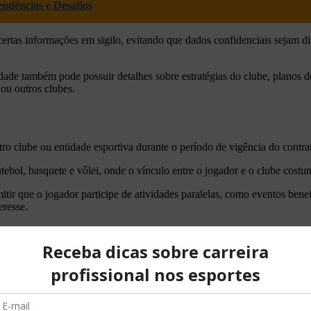
endências e Desafios
tas informações em sigilo, evitando que dados confidenciais sejam divu
idade também pode possuir detalhes sobre estratégias do clube, planos 
ou outros clubes.
tro clube ou entidade esportiva durante o período de vigência do contra
bol, basquete e vôlei, onde o vínculo entre o jogador e o clube costuma
itir que o jogador participe de atividades paralelas, como eventos bene
eresse.
 contrato deve prever cláusulas que tratem de lesões e períodos de rec
o período de recuperação, além de prever a possibilidade de rescisão con