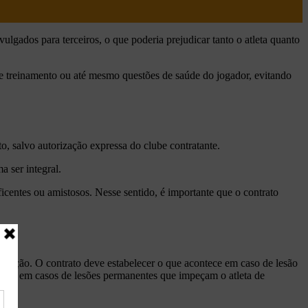
lgados para terceiros, o que poderia prejudicar tanto o atleta quanto
de treinamento ou até mesmo questões de saúde do jogador, evitando
to, salvo autorização expressa do clube contratante.
 ser integral.
ficentes ou amistosos. Nesse sentido, é importante que o contrato
uperação. O contrato deve estabelecer o que acontece em caso de lesão
tratual em casos de lesões permanentes que impeçam o atleta de