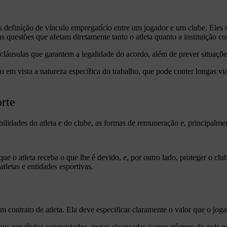
 definição de vínculo empregatício entre um jogador e um clube. Eles 
s questões que afetam diretamente tanto o atleta quanto a instituição co
e cláusulas que garantem a legalidade do acordo, além de prever situaçõ
o em vista a natureza específica do trabalho, que pode conter longas v
orte
ilidades do atleta e do clube, as formas de remuneração e, principalmen
ue o atleta receba o que lhe é devido, e, por outro lado, proteger o clu
atletas e entidades esportivas.
contrato de atleta. Ela deve especificar claramente o valor que o jogad
por títulos conquistados, metas alcançadas (como número de gols ou p