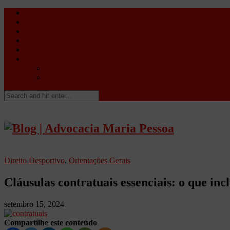
Direito Desportivo
Vistos de viagem
Doping
Orientações Gerais
Fale Conosco
Site
Advocacia Maria Pessoa
Advocacia Maria Pessoa Desportivo
Direito Desportivo
,
Orientações Gerais
Cláusulas contratuais essenciais: o que inc
setembro 15, 2024
Compartilhe este conteúdo