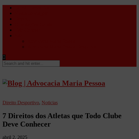
Direito Desportivo
Vistos de viagem
Doping
Orientações Gerais
Fale Conosco
Site
Advocacia Maria Pessoa
Advocacia Maria Pessoa Desportivo
Direito Desportivo
,
Noticias
7 Direitos dos Atletas que Todo Clube
Deve Conhecer
abril 2, 2025