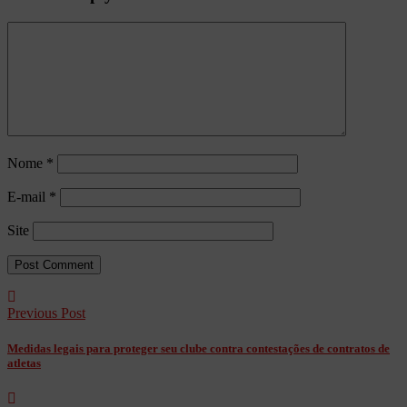
Nome
*
E-mail
*
Site
Previous Post
Medidas legais para proteger seu clube contra contestações de contratos de
atletas