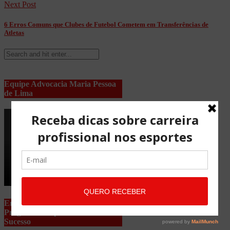
Next Post
6 Erros Comuns que Clubes de Futebol Cometem em Transferências de
Atletas
Equipe Advocacia Maria Pessoa
de Lima
Entrevista TV BAND –
Programa Empresários de
Sucesso