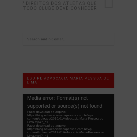
7 DIREITOS DOS ATLETAS QUE
TODO CLUBE DEVE CONHECER
EQUIPE ADVOCACIA MARIA PESSOA DE
LIMA
Tocador
Media error: Format(s) not
de
supported or source(s) not found
vídeo
Fazer download do arquivo:
https://blog.advocaciamariapessoa.com.br/wp-
content/uploads/2019/01/Advocacia-Maria-Pessoa-de-
Lima.mp4?_=1
Fazer download do arquivo:
https://blog.advocaciamariapessoa.com.br/wp-
content/uploads/2019/01/Advocacia-Maria-Pessoa-de-
Lima.mp4?_=1