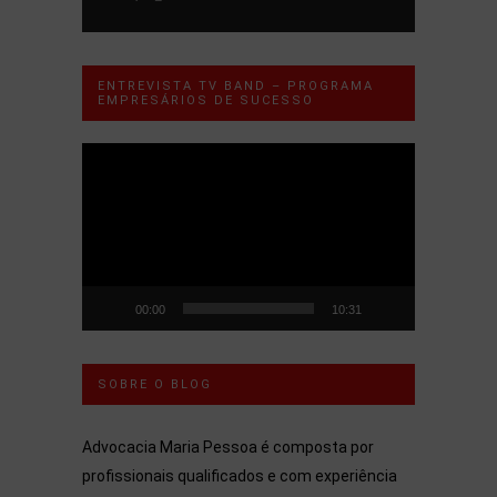
ENTREVISTA TV BAND – PROGRAMA
EMPRESÁRIOS DE SUCESSO
Tocador
de
vídeo
00:00
10:31
SOBRE O BLOG
Advocacia Maria Pessoa é composta por
profissionais qualificados e com experiência