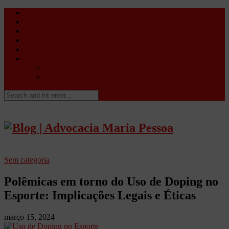
Direito Desportivo
Vistos de viagem
Doping
Orientações Gerais
Fale Conosco
Site
Advocacia Maria Pessoa
Advocacia Maria Pessoa Desportivo
Sem categoria
Polêmicas em torno do Uso de Doping no
Esporte: Implicações Legais e Éticas
março 15, 2024