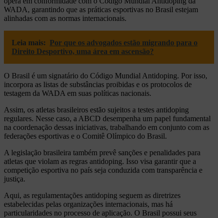
opera em conformidade com o Código Mundial Antidoping da
WADA, garantindo que as práticas esportivas no Brasil estejam
alinhadas com as normas internacionais.
Leia mais:
Por que os advogados estão migrando para o
Direito Desportivo, uma área em ascensão?
O Brasil é um signatário do Código Mundial Antidoping. Por isso,
incorpora as listas de substâncias proibidas e os protocolos de
testagem da WADA em suas políticas nacionais.
Assim, os atletas brasileiros estão sujeitos a testes antidoping
regulares. Nesse caso, a ABCD desempenha um papel fundamental
na coordenação dessas iniciativas, trabalhando em conjunto com as
federações esportivas e o Comitê Olímpico do Brasil.
A legislação brasileira também prevê sanções e penalidades para
atletas que violam as regras antidoping. Isso visa garantir que a
competição esportiva no país seja conduzida com transparência e
justiça.
Aqui, as regulamentações antidoping seguem as diretrizes
estabelecidas pelas organizações internacionais, mas há
particularidades no processo de aplicação. O Brasil possui seus