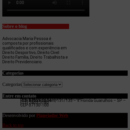
Sobre o blog
Advocacia Maria Pessoa é
composta por profissionais
qualificados e com experiência em
Direito Desportivo, Direito Cível
Direito Família, Direito Trabalhista e
Direito Previdenciario.
Categorias
Categorias
Entre em contato
maria.pessoa.lima@terra.com.br
Rua Antonio Artoni, 131/135 – V. Florida Guarulhos – SP –
(11) 97053-3654
(11) 2403-3180
CEP 07130-100
Desenvolvido por
Planejador Web
Back to top