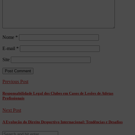
Nome
*
E-mail
*
Site
Previous Post
Responsabilidade Legal dos Clubes em Casos de Lesões de Atletas
Profissionais
Next Post
A Evolução do Direito Desportivo Internacional: Tendências e Desafios