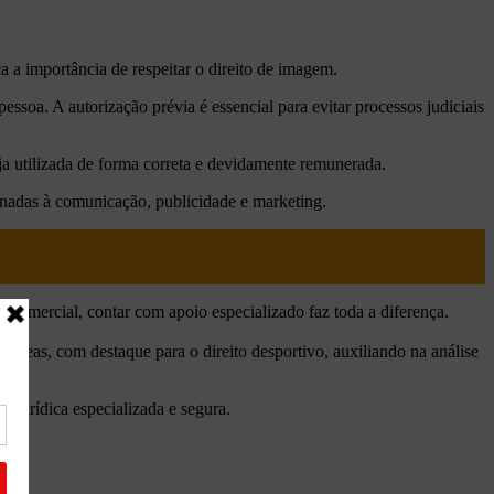
a a importância de respeitar o direito de imagem.
essoa. A autorização prévia é essencial para evitar processos judiciais
a utilizada de forma correta e devidamente remunerada.
onadas à comunicação, publicidade e marketing.
ão comercial, contar com apoio especializado faz toda a diferença.
 áreas, com destaque para o direito desportivo, auxiliando na análise
ão jurídica especializada e segura.