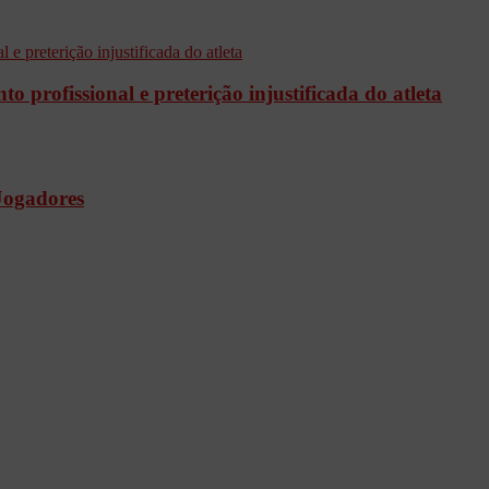
 profissional e preterição injustificada do atleta
 Jogadores