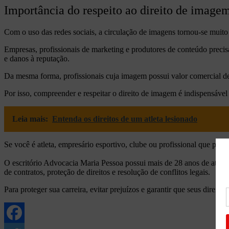
Importância do respeito ao direito de image
Com o uso das redes sociais, a circulação de imagens tornou-se muito m
Empresas, profissionais de marketing e produtores de conteúdo precisam
e danos à reputação.
Da mesma forma, profissionais cuja imagem possui valor comercial de
Por isso, compreender e respeitar o direito de imagem é indispensáve
Leia mais:
Entenda os direitos de um atleta lesionado
Se você é atleta, empresário esportivo, clube ou profissional que prec
O escritório Advocacia Maria Pessoa possui mais de 28 anos de atuação
de contratos, proteção de direitos e resolução de conflitos legais.
Para proteger sua carreira, evitar prejuízos e garantir que seus direit