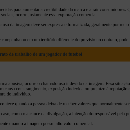
cidas para aumentar a credibilidade da marca e atrair consumidores. 
sociais, ocorre justamente essa exploração comercial.
ra o uso da imagem deve ser expressa e formalizada, geralmente por meio
e campanha ou em um território diferente do previsto no contrato, pode h
trato de trabalho de um jogador de futebol
ma abusiva, ocorre o chamado uso indevido da imagem. Essa situação p
 causa constrangimento, exposição indevida ou prejuízo à reputação d
nra do indivíduo.
acontece quando a pessoa deixa de receber valores que normalmente se
de caso, como o alcance da divulgação, a intenção do responsável pela p
mente quando a imagem possui alto valor comercial.