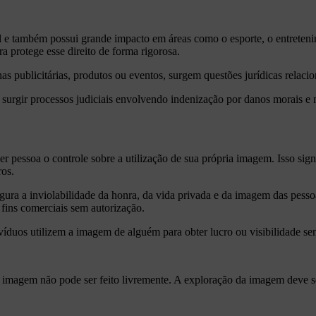
vil e também possui grande impacto em áreas como o esporte, o entrete
ra protege esse direito de forma rigorosa.
publicitárias, produtos ou eventos, surgem questões jurídicas relacion
urgir processos judiciais envolvendo indenização por danos morais e m
r pessoa o controle sobre a utilização de sua própria imagem. Isso sign
ros.
ssegura a inviolabilidade da honra, da vida privada e da imagem das p
 fins comerciais sem autorização.
ivíduos utilizem a imagem de alguém para obter lucro ou visibilidade 
 imagem não pode ser feito livremente. A exploração da imagem deve semp