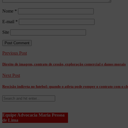
Nome
*
E-mail
*
Site
Previous Post
Direito de imagem, contrato de cessão, exploração comercial e danos morais
Next Post
Rescisão indireta no futebol: quando o atleta pode romper o contrato com o cl
Equipe Advocacia Maria Pessoa
de Lima