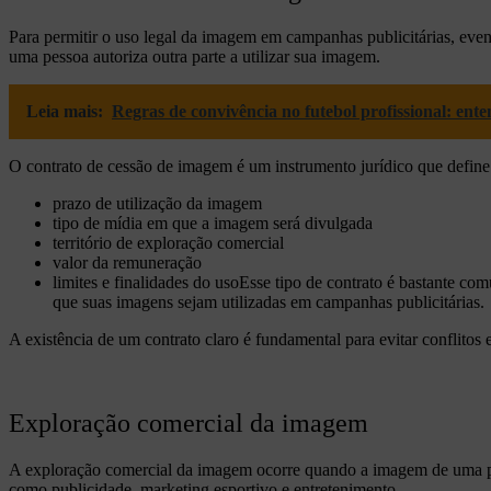
Para permitir o uso legal da imagem em campanhas publicitárias, ev
uma pessoa autoriza outra parte a utilizar sua imagem.
Leia mais:
Regras de convivência no futebol profissional: ente
O contrato de cessão de imagem é um instrumento jurídico que define c
prazo de utilização da imagem
tipo de mídia em que a imagem será divulgada
território de exploração comercial
valor da remuneração
limites e finalidades do uso
Esse tipo de contrato é bastante com
que suas imagens sejam utilizadas em campanhas publicitárias.
A existência de um contrato claro é fundamental para evitar conflitos
Exploração comercial da imagem
A exploração comercial da imagem ocorre quando a imagem de uma pes
como publicidade, marketing esportivo e entretenimento.