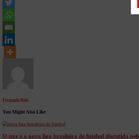
Fernando Ruiz
You Might Also Like
O que é a nova liga brasileira de futebol discutida pel