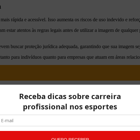
m
ais rápida e acessível. Isso aumenta os riscos de uso indevido e reforç
 estar atentos às regras legais antes de utilizar a imagem de qualquer p
vem buscar proteção jurídica adequada, garantindo que sua imagem sej
l tanto para indivíduos quanto para empresas que atuam em áreas relaci
isa de orientação jurídica sobre direito de imagem, contratos e exploraç
 e uma equipe qualificada para oferecer assessoria jurídica em diversas
os sejam respeitados, entre em contato com a equipe para receber orientaç