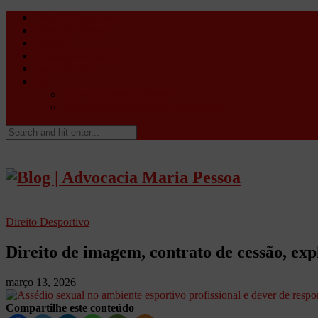
Direito Desportivo
Vistos de viagem
Doping
Orientações Gerais
Fale Conosco
Site
Advocacia Maria Pessoa
Advocacia Maria Pessoa Desportivo
Direito Desportivo
Direito de imagem, contrato de cessão, ex
março 13, 2026
Compartilhe este conteúdo