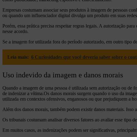
Empresas costumam associar seus produtos à imagem de pessoas conhe
ou quando um influenciador digital divulga um produto em suas redes 
Porém, essa prática precisa respeitar regras legais. A autorização pa
nesse acordo.
Se a imagem for utilizada fora do período autorizado, em outro tipo d
Leia mais:
6 Curiosidades que você deveria saber sobre o con
Uso indevido da imagem e danos morais
Quando a imagem de uma pessoa é utilizada sem autorização ou de for
de indenizar a vítima.
Os danos morais surgem quando o uso da imagem
utilizada em contextos ofensivos, enganosos ou que prejudiquem a ho
Além dos danos morais, também podem existir danos materiais. Isso 
Os tribunais costumam analisar diversos fatores ao avaliar esse tipo 
Em muitos casos, as indenizações podem ser significativas, principal