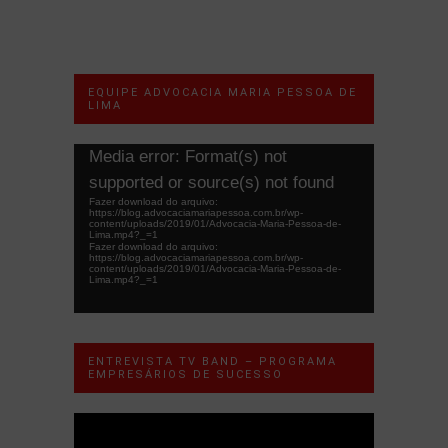
EQUIPE ADVOCACIA MARIA PESSOA DE
LIMA
Tocador
Media error: Format(s) not
de
supported or source(s) not found
vídeo
Fazer download do arquivo:
https://blog.advocaciamariapessoa.com.br/wp-
content/uploads/2019/01/Advocacia-Maria-Pessoa-de-
Lima.mp4?_=1
Fazer download do arquivo:
https://blog.advocaciamariapessoa.com.br/wp-
content/uploads/2019/01/Advocacia-Maria-Pessoa-de-
Lima.mp4?_=1
ENTREVISTA TV BAND – PROGRAMA
EMPRESÁRIOS DE SUCESSO
Tocador
de