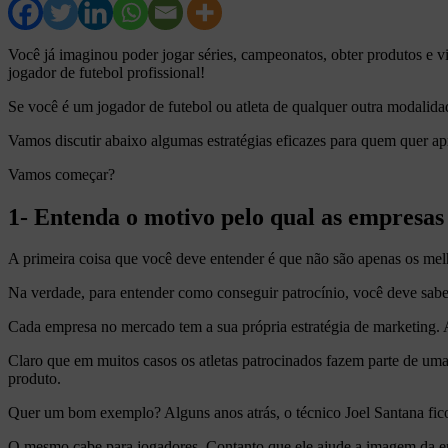
Você já imaginou poder jogar séries, campeonatos, obter produtos e v
jogador de futebol profissional!
Se você é um jogador de futebol ou atleta de qualquer outra modalida
Vamos discutir abaixo algumas estratégias eficazes para quem quer ap
Vamos começar?
1- Entenda o motivo pelo qual as empresas
A primeira coisa que você deve entender é que não são apenas os me
Na verdade, para entender como conseguir patrocínio, você deve saber
Cada empresa no mercado tem a sua própria estratégia de marketing.
Claro que em muitos casos os atletas patrocinados fazem parte de um
produto.
Quer um bom exemplo? Alguns anos atrás, o técnico Joel Santana ficou
O mesmo cabe para jogadores. Contanto que ele ajude a imagem da em