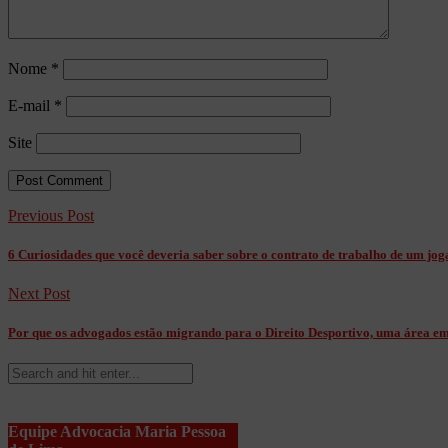
Nome
*
E-mail
*
Site
Previous Post
6 Curiosidades que você deveria saber sobre o contrato de trabalho de um jog
Next Post
Por que os advogados estão migrando para o Direito Desportivo, uma área e
Equipe Advocacia Maria Pessoa