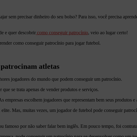
iajar sem precisar dinheiro do seu bolso? Para isso, você precisa apren
de e quer descobrir
como conseguir patrocínio
, veio ao lugar certo!
render como conseguir patrocínio para jogar futebol.
 patrocinam atletas
lhores jogadores do mundo que podem conseguir um patrocínio.
 que se trata apenas de vender produtos e serviços.
 As empresas escolhem jogadores que representam bem seus produtos e a
a elite. Mas, muitas vezes, um jogador de futebol pode conseguir patr
 famoso por não saber falar bem inglês. Em pouco tempo, foi contratad
presa, pode conseguir um patrocínio para se desenvolver como um joga