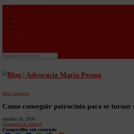
Direito Desportivo
Vistos de viagem
Doping
Orientações Gerais
Fale Conosco
Site
Advocacia Maria Pessoa
Advocacia Maria Pessoa Desportivo
Sem categoria
Como conseguir patrocínio para se tornar 
outubro 26, 2020
Compartilhe este conteúdo