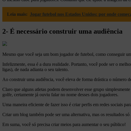
Leia mais:
Jogar futebol nos Estados Unidos: por onde começ
2- É necessário construir uma audiência
Mesmo que você seja um bom jogador de futebol, como conseguir um 
Infelizmente, essa é a dura realidade. Portanto, você pode ser o melh
ligas), de nada adianta o seu talento.
Ao construir uma audiência, você eleva de forma drástica o número de
Claro que alguns atletas podem desenvolver esse grupo simplesment
golfe, certamente já ouviu falar no nome desses dois jogadores.
Uma maneira eficiente de fazer isso é criar perfis em redes sociais par
Criar um blog também pode ser uma alternativa, mas os resultados só
Em suma, você só precisa criar meios para aumentar o seu público!