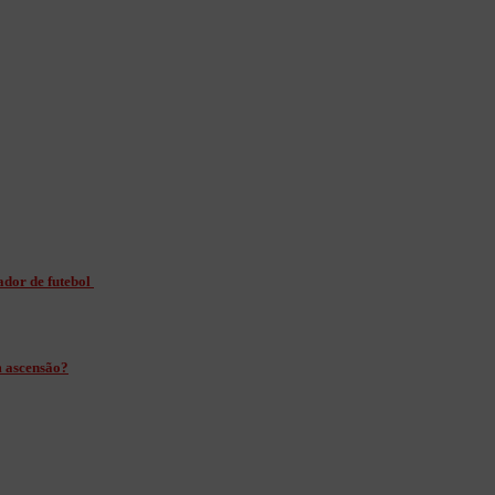
ador de futebol
m ascensão?