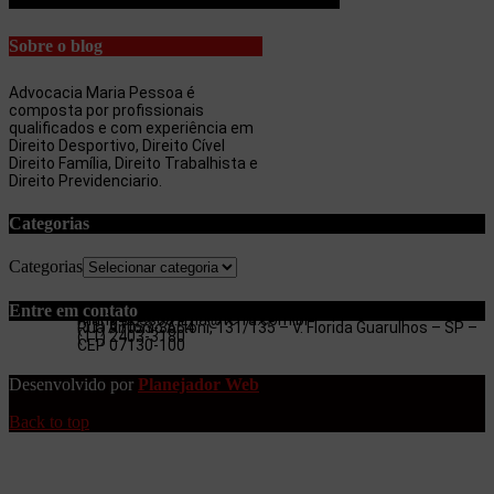
Sobre o blog
Advocacia Maria Pessoa é
composta por profissionais
qualificados e com experiência em
Direito Desportivo, Direito Cível
Direito Família, Direito Trabalhista e
Direito Previdenciario.
Categorias
Categorias
Entre em contato
maria.pessoa.lima@terra.com.br
Rua Antonio Artoni, 131/135 – V. Florida Guarulhos – SP –
(11) 97053-3654
(11) 2403-3180
CEP 07130-100
Desenvolvido por
Planejador Web
Back to top