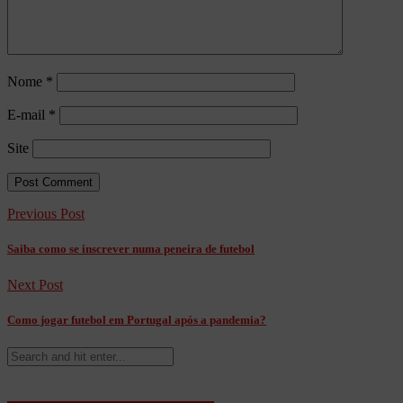
Nome
*
E-mail
*
Site
Previous Post
Saiba como se inscrever numa peneira de futebol
Next Post
Como jogar futebol em Portugal após a pandemia?