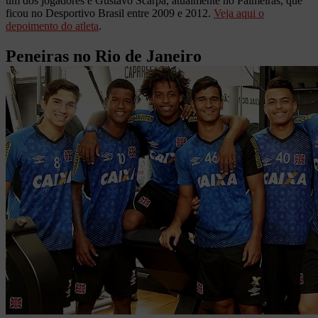
um dos jogadores é Gustavo Scarpa, atualmente no Palmeiras, que
ficou no Desportivo Brasil entre 2009 e 2012.
Veja aqui o
depoimento do atleta
.
Peneiras no Rio de Janeiro