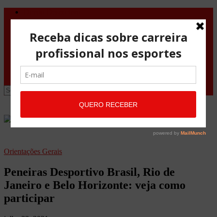
Direito Desportivo
Vistos de viagem
Doping
Orientações Gerais
Fale Conosco
Site
Advocacia Maria Pessoa
Advocacia Maria Pessoa Desportivo
Orientações Gerais
Peneiras Desportivo Brasil, Rio de
Janeiro e Belo Horizonte: veja como
participar