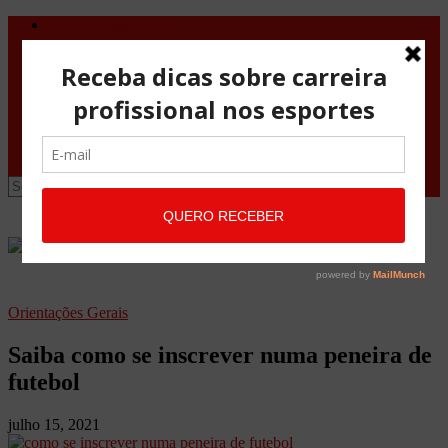
Direito Desportivo
Vistos de viagem
Doping
Orientações Gerais
Fale Conosco
Site
Advocacia Maria Pessoa
Advocacia Maria Pessoa Desportivo
Orientações Gerais
Saiba como se inscrever numa peneira de
futebol
julho 15, 2021