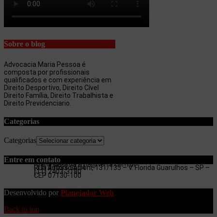
Sobre o blog
Advocacia Maria Pessoa é
composta por profissionais
qualificados e com experiência em
Direito Desportivo, Direito Cível
Direito Família, Direito Trabalhista e
Direito Previdenciario.
Categorias
Categorias
Entre em contato
maria.pessoa.lima@terra.com.br
Rua Antonio Artoni, 131/135 – V. Florida Guarulhos – SP –
(11) 97053-3654
(11) 2403-3180
CEP 07130-100
Desenvolvido por
Planejador Web
Back to top