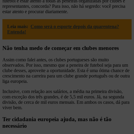
futebol é estar atento a todas as peneiras organizadas por clubes e
representantes, concorda? Para isso, não há segredo: você precisa
estar atento e procurar diariamente.
Leia mais:
Como será o esporte depois da quarentena?
Entenda!
Não tenha medo de começar em clubes menores
Assim como falei antes, os clubes portugueses são muito
observados. Por isso, mesmo que a peneira de futebol seja para um
clube desses, aproveite a oportunidade. Esta é uma ótima chance de
crescimento na carreira para um clube grande português ou de outra
liga europeia.
Inclusive, com relação aos salários, a média na primeira divisão,
com exceção dos três grandes, é de 5,5 mil euros. Já, na segunda
divisão, de cerca de mil euros mensais. Em ambos os casos, dá para
viver bem.
Ter cidadania europeia ajuda, mas não é tão
necessário