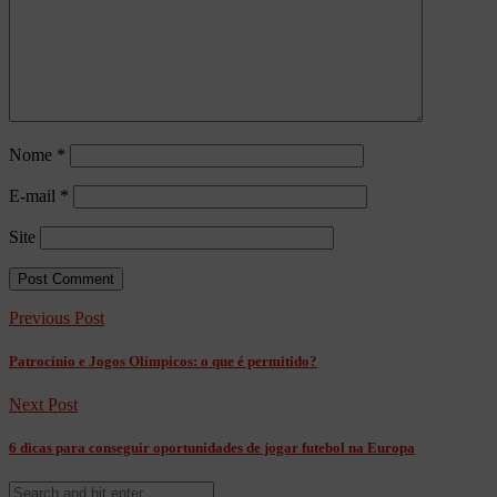
Nome
*
E-mail
*
Site
Previous Post
Patrocínio e Jogos Olímpicos: o que é permitido?
Next Post
6 dicas para conseguir oportunidades de jogar futebol na Europa