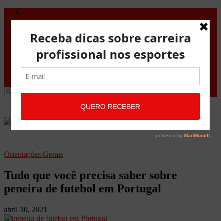
Direito Desportivo
Vistos de viagem
Doping
Orientações Gerais
Fale Conosco
Site
Advocacia Maria Pessoa
Advocacia Maria Pessoa Desportivo
Orientações Gerais
Tudo que você precisa saber sobre
peneira de futebol em Portugal
abril 30, 2021