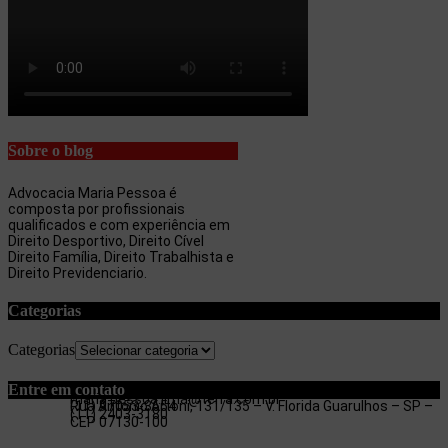
Sobre o blog
Advocacia Maria Pessoa é
composta por profissionais
qualificados e com experiência em
Direito Desportivo, Direito Cível
Direito Família, Direito Trabalhista e
Direito Previdenciario.
Categorias
Categorias
Entre em contato
maria.pessoa.lima@terra.com.br
Rua Antonio Artoni, 131/135 – V. Florida Guarulhos – SP –
(11) 97053-3654
(11) 2403-3180
CEP 07130-100