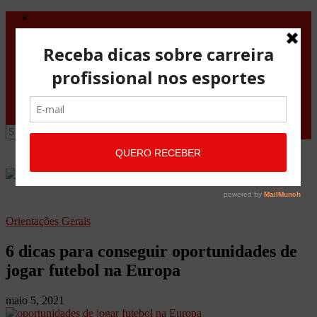
Direito Desportivo
Vistos de viagem
Doping
Orientações Gerais
Fale Conosco
Site
Advocacia Maria Pessoa
Advocacia Maria Pessoa Desportivo
Orientações Gerais
6 dicas para conseguir oportunidades de
jogar futebol na Europa
maio 5, 2021