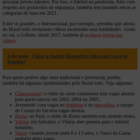
procurar jovens talentos. Por isso, o futebol na pandemia, feito com
respeito aos protocolos de segurança, também tem mantido ativas as
categorias de base em 2021.
Entre os grandes, o Internacional, por exemplo, permitiu que atletas
do Brasil todo enviassem vídeos mostrando suas habilidades. Ainda
no sul, o Grêmio, desde 2017, também já
avaliava jovens por
vídeos
.
Leia mais:
Como a Justiça Desportiva Atua em Casos de
Doping?
Para quem prefere algo mais tradicional e presencial, porém,
também há algumas oportunidades pelo Brasil todo. Veja algumas:
Chapecoense
: o clube do oeste catarinense tem vagas abertas
para quem nasceu em 2003, 2004 ou 2005.
Juventude: com vagas no
feminino
e no
masculino
, a equipe
de Caxias do Sul tem vagas abertas.
Remo
: no Pará, o clube do Remo também está abrindo testes.
Vitória
: em Salvador, o Vitória abre peneira para o futebol
feminino.
Vasco
: visando jovens entre 6 e 13 anos, o Vasco da Gama
também abriu vagas.