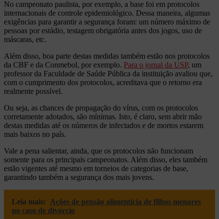
No campeonato paulista, por exemplo, a base foi em protocolos
internacionais de controle epidemiológico. Dessa maneira, algumas
exigências para garantir a segurança foram: um número máximo de
pessoas por estádio, testagem obrigatória antes dos jogos, uso de
máscaras, etc.
Além disso, boa parte destas medidas também estão nos protocolos
da CBF e da Conmebol, por exemplo.
Para o jornal da USP
, um
professor da Faculdade de Saúde Pública da instituição avaliou que,
com o cumprimento dos protocolos, acreditava que o retorno era
realmente possível.
Ou seja, as chances de propagação do vírus, com os protocolos
corretamente adotados, são mínimas. Isto, é claro, sem abrir mão
destas medidas até os números de infectados e de mortos estarem
mais baixos no país.
Vale a pena salientar, ainda, que os protocolos não funcionam
somente para os principais campeonatos. Além disso, eles também
estão vigentes até mesmo em torneios de categorias de base,
garantindo também a segurança dos mais jovens.
Leia mais:
Ações de pensão alimentícia de filhos menores
no caso de divórcio