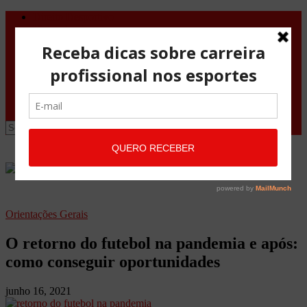
Direito Desportivo
Vistos de viagem
Doping
Orientações Gerais
Fale Conosco
Site
Advocacia Maria Pessoa
Advocacia Maria Pessoa Desportivo
Orientações Gerais
O retorno do futebol na pandemia e após:
como conseguir oportunidades
junho 16, 2021