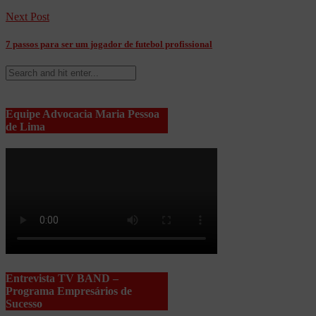
Next Post
7 passos para ser um jogador de futebol profissional
Equipe Advocacia Maria Pessoa
de Lima
Entrevista TV BAND –
Programa Empresários de
Sucesso