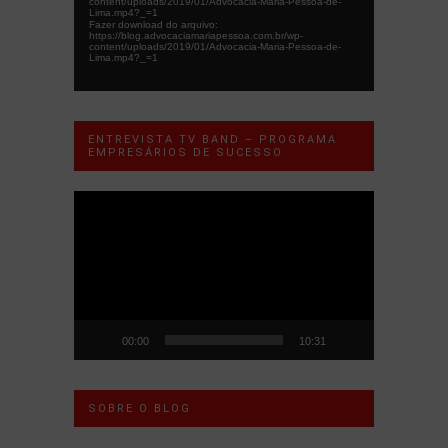
content/uploads/2019/01/Advocacia-Maria-Pessoa-de-
Lima.mp4?_=1
Fazer download do arquivo:
https://blog.advocaciamariapessoa.com.br/wp-
content/uploads/2019/01/Advocacia-Maria-Pessoa-de-
Lima.mp4?_=1
ENTREVISTA TV BAND – PROGRAMA
EMPRESÁRIOS DE SUCESSO
Tocador
de
vídeo
00:00
10:31
SOBRE O BLOG