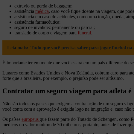
extravio ou perda de bagagem;
assistência
médica
, caso você fique doente na viagem, que pod
assistência em caso de acidentes, como uma torção, queda, atrop
assistência farmacêutica;
seguro de invalidez permanente ou parcial;
translado de corpo e viagem para
funeral
.
Leia mais:
Tudo que você precisa saber para jogar futebol n
É importante ter em mente que você estará em um país diferente do se
Lugares como Estados Unidos e Nova Zelândia, cobram caro para aten
forte que a brasileira, por exemplo, o prejuízo pode ser altíssimo.
Contratar um seguro viagem para atleta é 
Não são todos os países que exigem a contratação de um seguro viage
você conta com a aprovação é exigida logo na imigração e, caso não t
Os países
europeus
que fazem parte do Tratado de Schengen, como Por
médicos no valor mínimo de 30 mil euros, portanto, antes de fazer qua