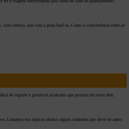
 ter a viagem interrompida por causa de falta de planejamento.
, com certeza, não vale a pena fazê-la. Como a concorrência entre as
ica de esporte e possíveis acidentes que possam decorrer dele.
ços. Listamos nos tópicos abaixo alguns cuidados que deve ter antes