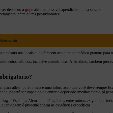
e ser desde uma
gripe
até uma possível apendicite, nunca se sabe;
elamento, entre outras possibilidades;
a Alemanha
u e mesmo nos locais que oferecem atendimento médico gratuito para os 
dimentos médicos, inclusive ambulâncias. Além disso, também precisa
obrigatório?
m para atleta, porém, essa é uma informação que você deve sempre fica
enha, poderá ser impedido de entrar e deportado imediatamente, já pen
tugal, Espanha, Alemanha, Itália, Paris, entre outros, exigem que todo
lquer viagem é prudente checar as exigências específicas.