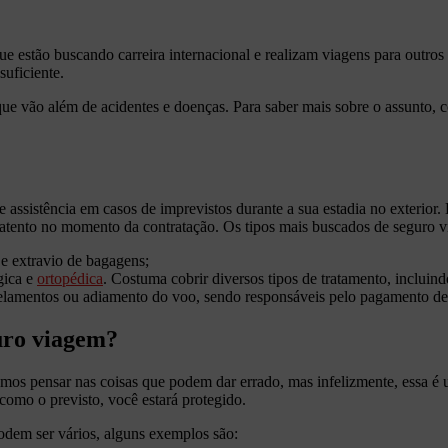
ue estão buscando carreira internacional e realizam viagens para outro
uficiente.
e vão além de acidentes e doenças. Para saber mais sobre o assunto, con
e assistência em casos de imprevistos durante a sua estadia no exterior.
ar atento no momento da contratação. Os tipos mais buscados de seguro 
 e extravio de bagagens;
gica e
ortopédica
. Costuma cobrir diversos tipos de tratamento, inclui
ncelamentos ou adiamento do voo, sendo responsáveis pelo pagamento de
uro viagem?
s pensar nas coisas que podem dar errado, mas infelizmente, essa é u
 como o previsto, você estará protegido.
odem ser vários, alguns exemplos são: