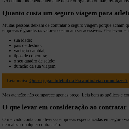
No entanto, independentemente de ser obrigatório ou não, reforçamos
Quanto custa um seguro viagem para atlet
Muitas pessoas deixam de contratar o seguro viagem porque acham que 
empresas é grande, os valores costumam ser acessíveis. Eles levam em 
sua idade;
país de destino;
variação cambial;
tipos de cobertura;
o seu quadro de saúde;
duração da sua viagem.
Leia mais:
Quero jogar futebol na Escandinávia: como fazer?
Mas atenção: não comparece apenas preço. Leia bem as apólices e comp
O que levar em consideração ao contratar
O mercado conta com diversas empresas especializadas em seguro viage
de realizar qualquer contratação.