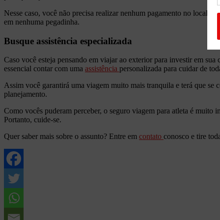
Nesse caso, você não precisa realizar nenhum pagamento no local. Mas
em nenhuma pegadinha.
Busque assistência especializada
Caso você esteja pensando em viajar ao exterior para investir em sua 
essencial contar com uma
assistência
personalizada para cuidar de tod
Assim você garantirá uma viagem muito mais tranquila e terá que se c
planejamento.
Como vocês puderam perceber, o seguro viagem para atleta é muito imp
Portanto, cuide-se.
Quer saber mais sobre o assunto? Entre em
contato
conosco e tire tod