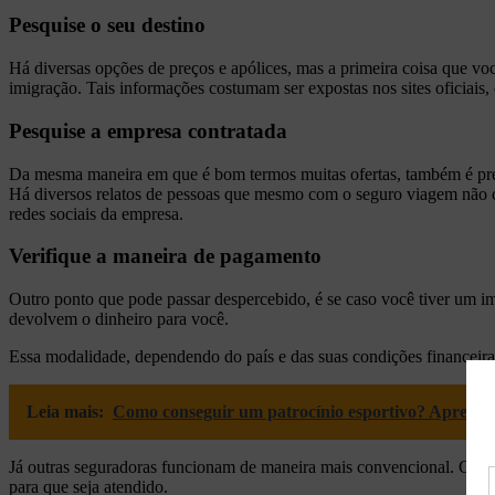
Pesquise o seu destino
Há diversas opções de preços e apólices, mas a primeira coisa que voc
imigração. Tais informações costumam ser expostas nos sites oficiai
Pesquise a empresa contratada
Da mesma maneira em que é bom termos muitas ofertas, também é preci
Há diversos relatos de pessoas que mesmo com o seguro viagem não 
redes sociais da empresa.
Verifique a maneira de pagamento
Outro ponto que pode passar despercebido, é se caso você tiver um i
devolvem o dinheiro para você.
Essa modalidade, dependendo do país e das suas condições financeira
Leia mais:
Como conseguir um patrocínio esportivo? Aprenda
Já outras seguradoras funcionam de maneira mais convencional. Caso 
para que seja atendido.