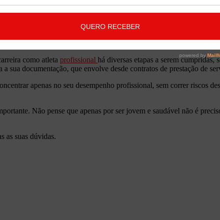
 cuidado: para não ter nenhum tipo de problema, é preciso ler a apólic
carreira como atleta
profissional
há diversas etapas a serem cumpridas, s
a a sua documentação, que envolve desde contratos de prestação de serv
oncentrar apenas no seu desempenho profissional, sem correr riscos des
ortante. Não pense que apenas por ser jovem e saudável não é preciso pe
as as suas dúvidas.