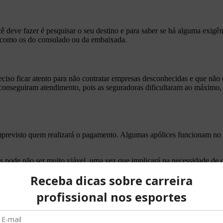
ê deve fazer é pesquisar o seu destino e para saber se há alguma exigê
s, como os do consulado ou da embaixada.
so ficar atento para não contratar empresas desconhecidas e que não c
conseguiram atendimento, pois as seguradoras dificultaram ao máximo
mprevisto quem realizará o pagamento. Algumas apólices funcionam no s
s,pode não ser muito viável, uma vez que implicará na necessidade de
!
você venha a ter algum problema, você entra em contato pelos canais 