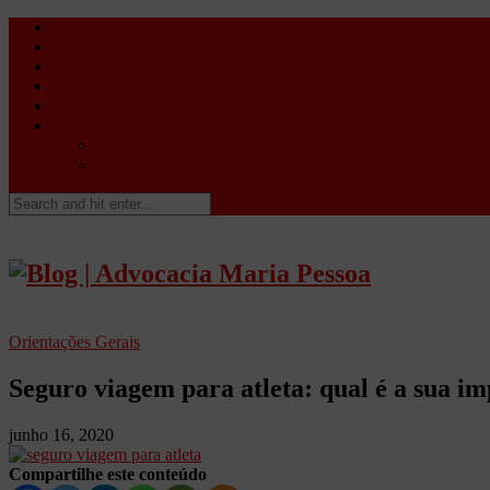
Direito Desportivo
Vistos de viagem
Doping
Orientações Gerais
Fale Conosco
Site
Advocacia Maria Pessoa
Advocacia Maria Pessoa Desportivo
Orientações Gerais
Seguro viagem para atleta: qual é a sua i
junho 16, 2020
Compartilhe este conteúdo