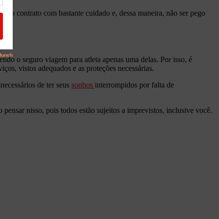
e e o contrato com bastante cuidado e, dessa maneira, não ser pego
endo o seguro viagem para atleta apenas uma delas. Por isso, é
iços, vistos adequados e as proteções necessárias.
necessários de ter seus
sonhos
interrompidos por falta de
nsar nisso, pois todos estão sujeitos a imprevistos, inclusive você.