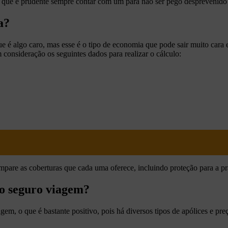
 que é prudente sempre contar com um para não ser pego desprevenido e
a?
é algo caro, mas esse é o tipo de economia que pode sair muito cara e
consideração os seguintes dados para realizar o cálculo:
are as coberturas que cada uma oferece, incluindo proteção para a prát
 o seguro viagem?
m, o que é bastante positivo, pois há diversos tipos de apólices e pre